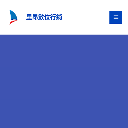
跳
至
里昂數位行銷
主
要
內
容