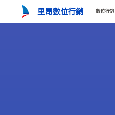
跳
里昂數位行銷
數位行銷
至
主
要
內
容