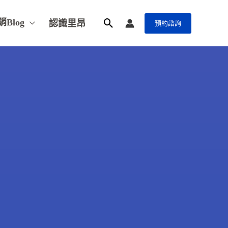
銷Blog
認識里昂
預約諮詢
搜
尋