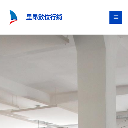
跳
至
里昂數位行銷
主
要
內
容