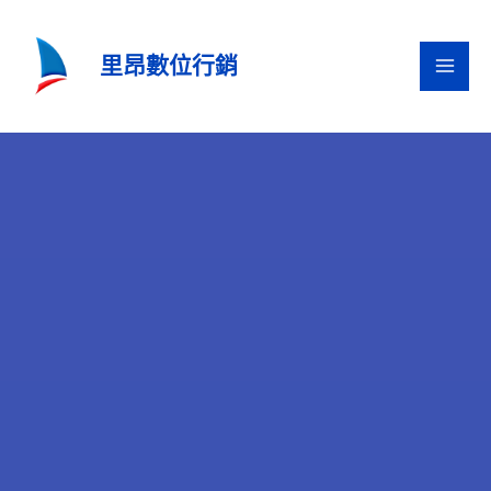
跳
至
里昂數位行銷
主
要
內
容