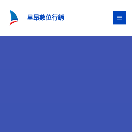
跳
至
里昂數位行銷
主
要
內
容