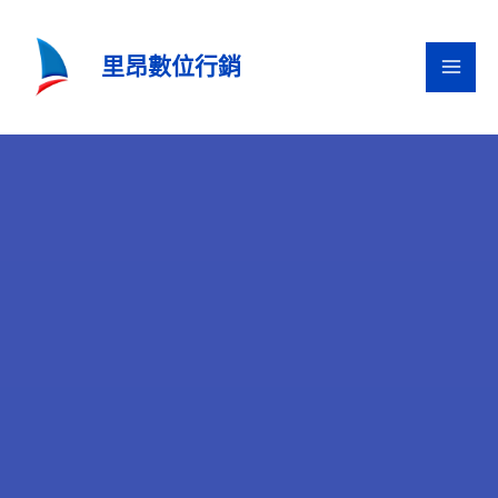
跳
至
里昂數位行銷
主
要
內
容