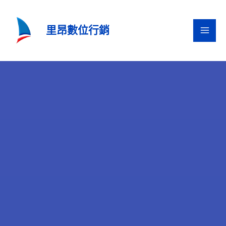
跳
至
里昂數位行銷
主
要
內
容