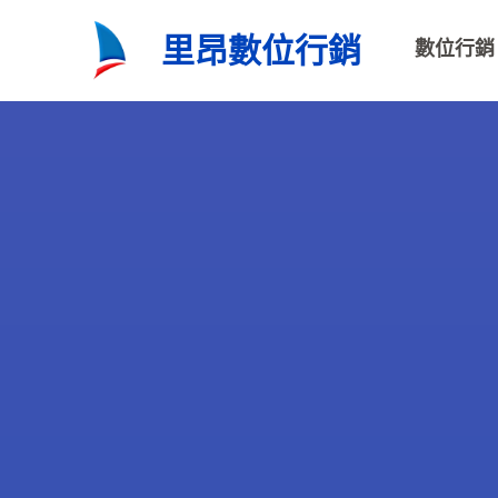
跳
里昂數位行銷
數位行銷
至
主
要
內
容