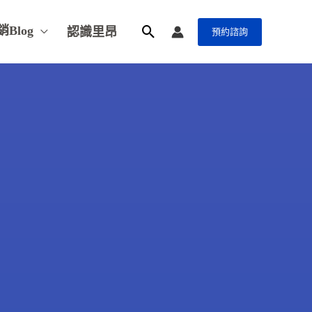
銷Blog
認識里昂
預約諮詢
搜
尋