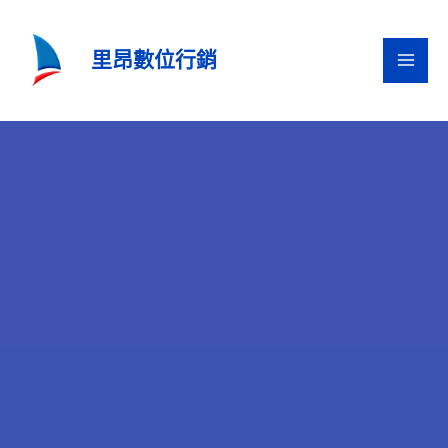
跳
至
里昂數位行銷
主
要
內
容