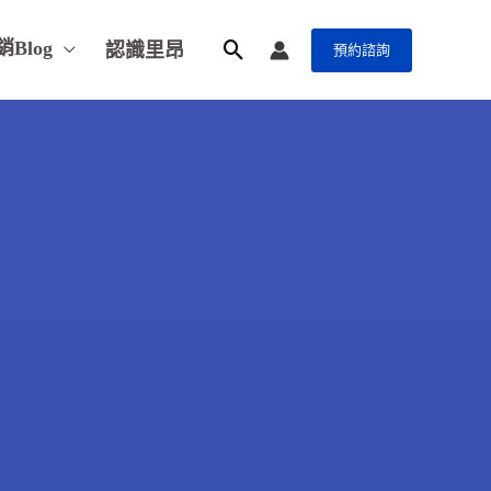
銷Blog
認識里昂
預約諮詢
搜
尋