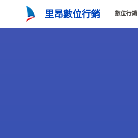
跳
里昂數位行銷
數位行銷
至
主
要
內
容