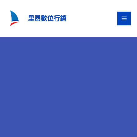
跳
至
里昂數位行銷
主
要
內
容