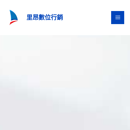
跳
至
里昂數位行銷
主
要
內
容