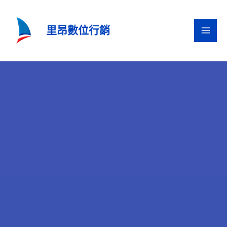
跳
至
里昂數位行銷
主
要
內
容