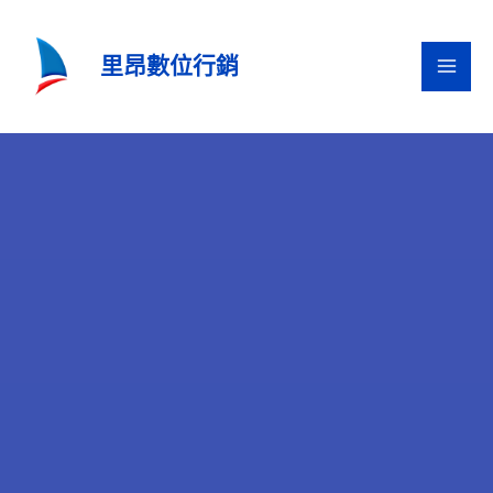
跳
至
里昂數位行銷
主
要
內
容